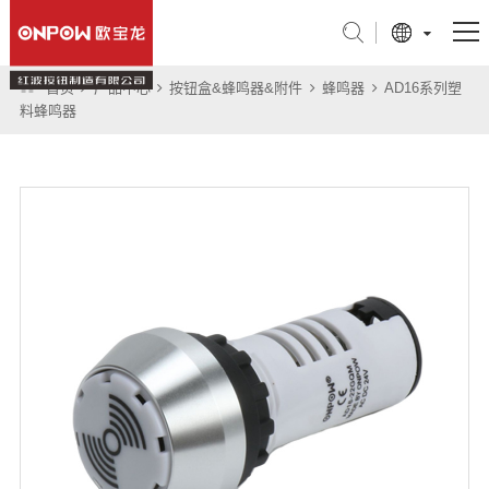
首页
产品中心
按钮盒&蜂鸣器&附件
蜂鸣器
AD16系列塑
产品中心
料蜂鸣器
行业应用
关于我们
技术支持
新闻中心
联系我们
旗舰店