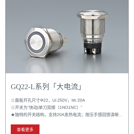
GQ22-L系列「大电流」
☆面板开孔尺寸Φ22，Ui:250V，Ith:20A
☆开关为“快动|单刀双掷（1NO1NC）”
★独特的开关结构，支持20A发热电流；按压手感回馈清晰；
齿轮自锁结构稳定；配置选择丰富
查看更多