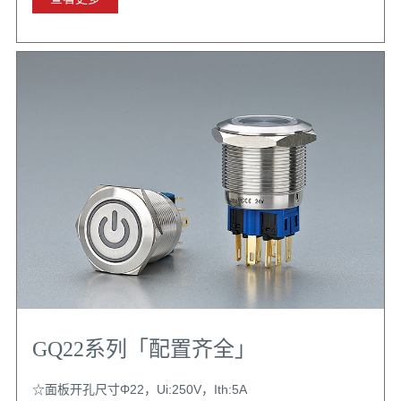
GQ22系列「配置齐全」
☆面板开孔尺寸Φ22，Ui:250V，Ith:5A