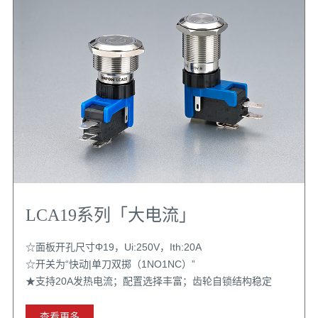
LCA19系列「大电流」
☆面板开孔尺寸Φ19，Ui:250V，Ith:20A
☆开关为“快动|单刀双掷（1NO1NC）”
★支持20A发热电流；配置选择丰富；齿轮自锁结构稳定
查看更多