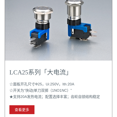
LCA25系列「大电流」
☆面板开孔尺寸Φ25，Ui:250V，Ith:20A
☆开关为“快动|单刀双掷（1NO1NC）”
★支持20A发热电流；配置选择丰富；齿轮自锁结构稳定
查看更多