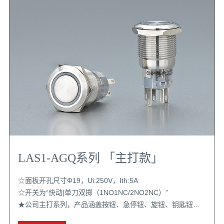
LAS1-AGQ系列 「主打款」
☆面板开孔尺寸Φ19，Ui:250V，Ith:5A
☆开关为“快动|单刀双掷（1NO1NC/2NO2NC）”
★公司主打系列，产品涵盖按钮、急停钮、旋钮、钥匙钮；
开关组支持二开二闭且带自锁功能；配置选择丰富；认证齐