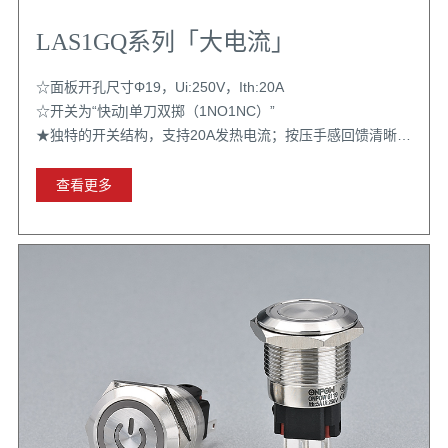
LAS1GQ系列「大电流」
☆面板开孔尺寸Φ19，Ui:250V，Ith:20A
☆开关为“快动|单刀双掷（1NO1NC）”
★独特的开关结构，支持20A发热电流；按压手感回馈清晰；
齿轮自锁结构稳定；配置选择丰富
查看更多