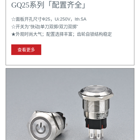
GQ25系列「配置齐全」
☆面板开孔尺寸Φ25，Ui:250V，Ith:5A
☆开关为“快动|单刀双掷/双刀双掷”
★外观时尚大气；配置选择丰富；齿轮自锁结构稳定
查看更多