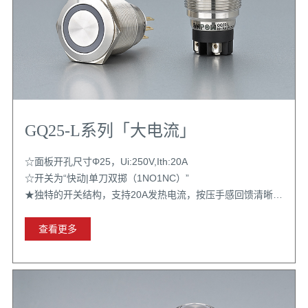
GQ25-L系列「大电流」
☆面板开孔尺寸Φ25，Ui:250V,Ith:20A
☆开关为“快动|单刀双掷（1NO1NC）”
★独特的开关结构，支持20A发热电流，按压手感回馈清晰，
齿轮自锁结构稳定，配置选择丰富，大电流用户的选择
查看更多