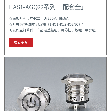
LAS1-AGQ22系列 「配套全」
☆面板开孔尺寸Φ22，Ui:250V，Ith:5A
☆开关为“快动|单刀双掷（1NO1NC/2NO2NC）”
★公司主打系列，产品涵盖按钮、急停钮、旋钮、钥匙钮；
开关组支持二开二闭且带自锁功能；配置选择丰富；认证齐
全
查看更多