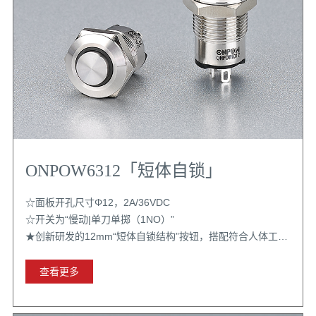
ONPOW6312「短体自锁」
☆面板开孔尺寸Φ12，2A/36VDC
☆开关为“慢动|单刀单掷（1NO）”
★创新研发的12mm“短体自锁结构”按钮，搭配符合人体工程
学的高平按键，可应对各类复杂场景
查看更多