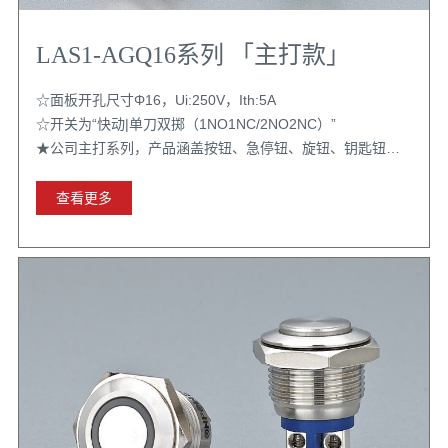
LAS1-AGQ16系列 「主打款」
☆面板开孔尺寸Φ16，Ui:250V，Ith:5A
☆开关为“快动|单刀双掷（1NO1NC/2NO2NC）”
★公司主打系列，产品涵盖按钮、急停钮、旋钮、钥匙钮；
开关组支持二开二闭且带自锁功能；配置选择丰富；认证齐
全
查看更多