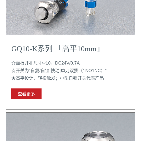
GQ10-K系列 「高平10mm」
☆面板开孔尺寸Φ10，DC24V/0.7A
☆开关为“自复/自锁|快动|单刀双掷（1NO1NC）”
★高平设计，轻松触发；小型自锁开关代表产品
查看更多