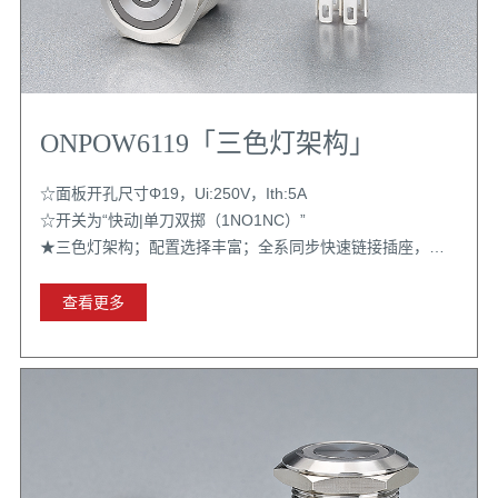
ONPOW6119「三色灯架构」
☆面板开孔尺寸Φ19，Ui:250V，Ith:5A
☆开关为“快动|单刀双掷（1NO1NC）”
★三色灯架构；配置选择丰富；全系同步快速链接插座，带
扣位更牢固
查看更多