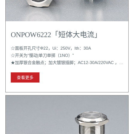
ONPOW6222「短体大电流」
☆面板开孔尺寸Φ22，Ui：250V，Ith：30A
☆开关为“慢动|单刀单掷（1NO）”
★加厚银合金触点；加大镀银插脚；AC12-30A/220VAC ，
AC15-8A/220VAC
查看更多