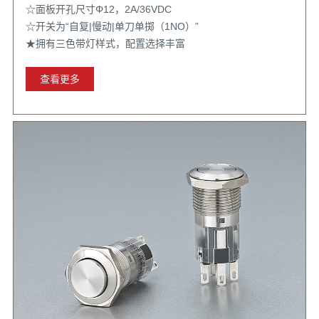
☆面板开孔尺寸Φ12，2A/36VDC
☆开关为“自复|慢动|单刀单掷（1NO）”
★拥有三色带灯样式，配置选择丰富
查看更多