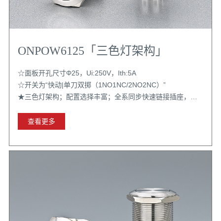
ONPOW6125「三色灯架构」
☆面板开孔尺寸Φ25，Ui:250V，Ith:5A
☆开关为“快动|单刀双掷（1NO1NC/2NO2NC）”
★三色灯架构；配置选择丰富；全系同步快速链接插座，带
扣位更牢固
查看更多