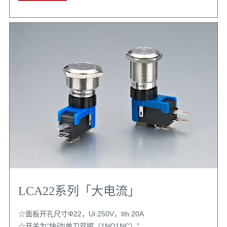
LCA22系列「大电流」
☆面板开孔尺寸Φ22，Ui:250V，Ith:20A
☆开关为“快动|单刀双掷（1NO1NC）”