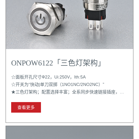
ONPOW6122「三色灯架构」
☆面板开孔尺寸Φ22，Ui:250V，Ith:5A
☆开关为“快动|单刀双掷（1NO1NC/2NO2NC）”
★三色灯架构；配置选择丰富；全系同步快速链接插座，带
扣位更牢固
查看更多