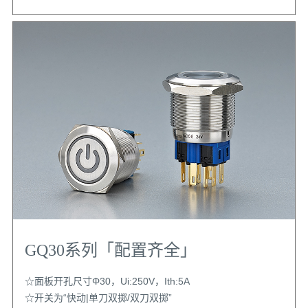
GQ30系列「配置齐全」
☆面板开孔尺寸Φ30，Ui:250V，Ith:5A
☆开关为“快动|单刀双掷/双刀双掷”