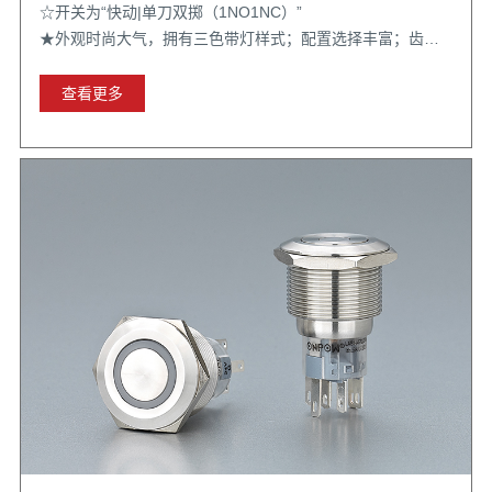
☆开关为“快动|单刀双掷（1NO1NC）”
★外观时尚大气，拥有三色带灯样式；配置选择丰富；齿轮
自锁结构稳定
查看更多