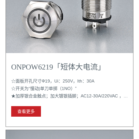
ONPOW6219「短体大电流」
☆面板开孔尺寸Φ19，Ui：250V，Ith：30A
☆开关为“慢动|单刀单掷（1NO）”
★加厚银合金触点；加大镀银插脚；AC12-30A/220VAC ，
AC15-8A/220VAC
查看更多