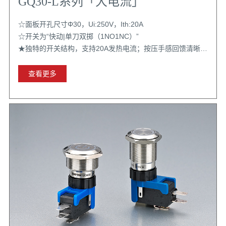
GQ30-L系列「大电流」
☆面板开孔尺寸Φ30，Ui:250V，Ith:20A
☆开关为“快动|单刀双掷（1NO1NC）”
★独特的开关结构，支持20A发热电流；按压手感回馈清晰；
齿轮自锁结构稳定；配置选择丰富
查看更多