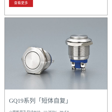
全
查看更多
GQ19系列「短体自复」
☆面板开孔尺寸Φ19，Ui:250V，Ith:5A