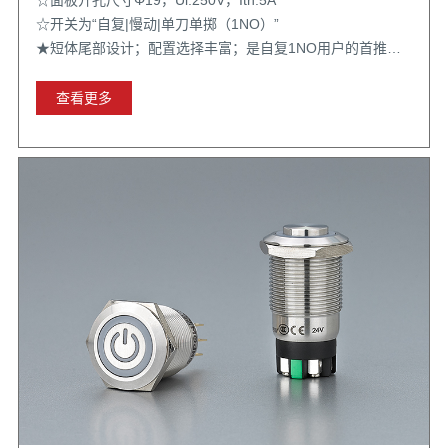
☆开关为“自复|慢动|单刀单掷（1NO）”
★短体尾部设计；配置选择丰富；是自复1NO用户的首推型
号
查看更多