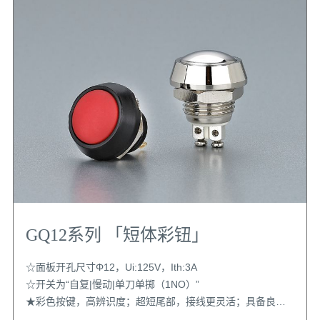
GQ12系列 「短体彩钮」
☆面板开孔尺寸Φ12，Ui:125V，Ith:3A
☆开关为“自复|慢动|单刀单掷（1NO）”
★彩色按键，高辨识度；超短尾部，接线更灵活；具备良好
的“耐震动、防水、抗破坏”性能