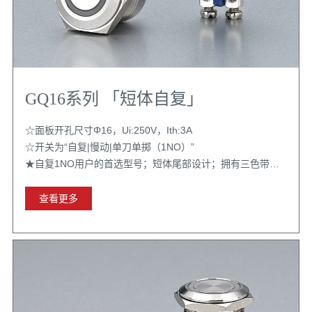
GQ16系列 「短体自复」
☆面板开孔尺寸Φ16，Ui:250V，Ith:3A
☆开关为“自复|慢动|单刀单掷（1NO）”
★自复1NO用户的首选型号；短体尾部设计；拥有三色带灯
样式；配置选择丰富
查看更多