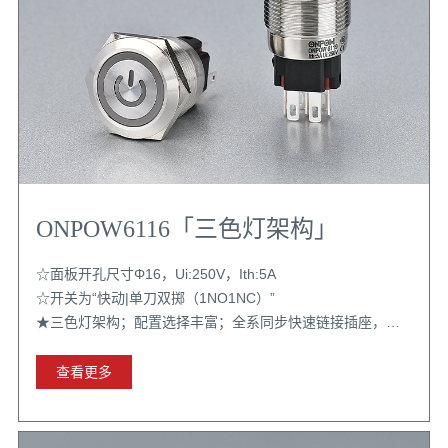
ONPOW6116「三色灯架构」
☆面板开孔尺寸Φ16，Ui:250V，Ith:5A
☆开关为“快动|单刀双掷（1NO1NC）”
★三色灯架构；配置选择丰富；全系同步快速链接插座，带
扣位更牢固
查看更多