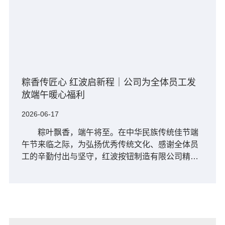
粽香传匠心 红波启新程｜公司为全体员工发
放端午暖心福利
2026-06-17
粽叶飘香，端午将至。在中华民族传统佳节端
午节来临之际，为弘扬优秀传统文化、感谢全体员
工的辛勤付出与坚守，红波按钮制造有限公司精心
筹备，于农历五月初三为全体员工发放了爱心餐杯
和粽子礼盒，将浓浓的节日祝福与企业关···