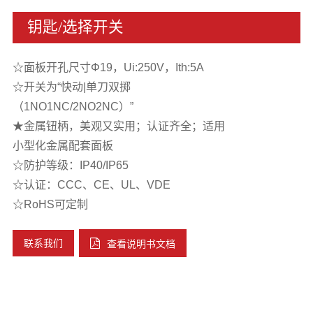
钥匙/选择开关
☆面板开孔尺寸Φ19，Ui:250V，Ith:5A
☆开关为“快动|单刀双掷
（1NO1NC/2NO2NC）”
★金属钮柄，美观又实用；认证齐全；适用
小型化金属配套面板
☆防护等级：IP40/IP65
☆认证：CCC、CE、UL、VDE
☆RoHS可定制
联系我们
查看说明书文档