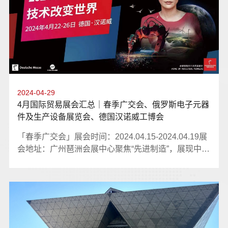
会展中心本次俄罗斯电子展，我司成功与多家本土工
业设备制造商达成初步合作，实现了开拓东欧关键市
场的战略性突破，成功迈出布局俄罗斯市场的重要一
步。「德国慕尼黑光伏储能展览会」展会时间：2025
年5月展会地址：德国慕尼黑新国际展览中心在慕尼黑
光伏储能展上，针对户外与储能应用的高防护等级、
长寿命按钮开关解决方案，获得了欧洲专业客户的高
2024-04-29
度认可。上半年外贸展不仅带来了直接的订单和客
4月国际贸易展会汇总｜春季广交会、俄罗斯电子元器
户，更深远的意义在于为公司进行了一次全面的“战略
件及生产设备展览会、德国汉诺威工博会
校准”，验证了发展方向、清晰了市场路径、提升了品
牌势能，为公司的可持续和高质量发展注入了强劲动
「春季广交会」展会时间：2024.04.15-2024.04.19展
力！
会地址：广州琶洲会展中心聚焦“先进制造”，展现中国
制造新形象。作为一个国际性的贸易盛会，广交会汇
聚了来自世界各地的优秀企业和创新产品，“老成员”红
波按钮制造有限公司携最新研发成果亮相展会，助力
制造业“高质量”发展。「俄罗斯电子元器件及生产设备
展览会」展会时间：2024.04.16-2024.04.18展会地
址：莫斯科克洛库斯国际会展中心俄罗斯国际电子元