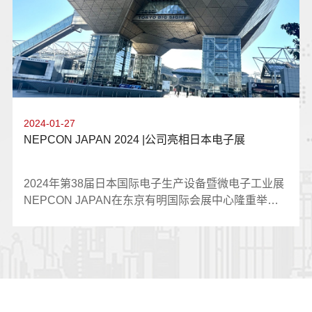
器件暨设备展览会是俄罗斯和欧亚经济联盟(EAEU)地
区最大的国际电子展览会，通过此次展会，我们将更
加了解俄罗斯市场需求，为接下来的贸易战略打下基
础。「德国汉诺威工博会」展会时间：2024.04.22-
2024.04.26展会地址：德国汉诺威享有全球工业技术
发展“风向标”之称的2024年汉诺威工业博览会在德国
举办。本届展会主题为“为工业可持续发展注入活力”，
2024-01-27
公司积极顺应数字化转型，也将全力配合海外客户共
NEPCON JAPAN 2024 |公司亮相日本电子展
同研发产品，从而创造更多附加值。与来自世界各地
的商家和专业人士交流，我们深化了对国际市场的理
解。也会将展会上收获的经验和启发带回公司，期待
2024年第38届日本国际电子生产设备暨微电子工业展
未来与更多优秀企业合作，共同开拓国际市场，实现
NEPCON JAPAN在东京有明国际会展中心隆重举
互利共赢！
行。此次的日本电子展将汇聚能提高电子产品的性能
与功能的新生产与表面安装技术。日本电子展已成为
亚洲重要的商务会议与技术咨询的电子展会，吸引了
众多来自日本和国外的设备配套厂商、电子组件生产
商、半导体生产商、汽车/设备生产商来参加。
ONPOW携开关及信号灯产品亮相NEPCON JAPAN