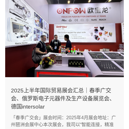
2024此次展会，红波按钮制造有限公司不仅携按钮开
关、信号灯、警示灯、继电器等产品到场展示，并且
带上了最新研发成果：针对大电流场景使用的
ONPOW62系列金属按钮开关，加厚触点与加大插脚
设计使其额定参数高达AC-12:20A/220VAC，面板前
端的防护等级更是可达IK08/IP67；适用于小型多色灯
切换使用场景的ONPOW61系列金属按钮开关（带插
件），面板前端的防护等级可达IK09/IP67；还有非接
触开关、金属防水球形信号灯（可带蜂鸣）、高端金
属质感警示灯等新品亮相，现场吸引了众多客商前来
了解、洽谈。日本是世界上最高水平的电子制造业“高
水平材料、零部件产业集群”。无论是产业上游的材料
技术、原材料加工水平，中游的精密加工技术、材
2025上半年国际贸易展会汇总｜春季广交
料、零部件、制造设备，还是下游的最终产品制造技
会、俄罗斯电子元器件及生产设备展览会、
术，日本企业都是世界电子制造业的最高水平，因此
此次展会也给予了我们一个很好的学习机会！同时也
德国intersolar
进一步了解了各个国家对公司产品的需求，我们也将
「春季广交会」展会时间：2025年4月展会地址：广
不断努力创新，争取为每一位选择ONPOW品牌产品
州琶洲会展中心本次展会，我司以“智能连接，精准
的客户创造价值！