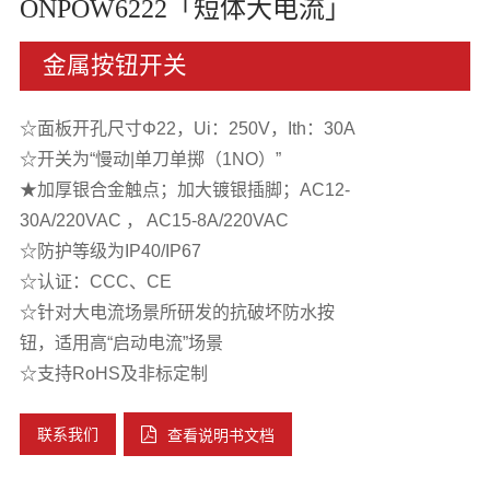
ONPOW6222「短体大电流」
金属按钮开关
☆面板开孔尺寸Φ22，Ui：250V，Ith：30A
☆开关为“慢动|单刀单掷（1NO）”
★加厚银合金触点；加大镀银插脚；AC12-
30A/220VAC ， AC15-8A/220VAC
☆防护等级为IP40/IP67
☆认证：CCC、CE
☆针对大电流场景所研发的抗破坏防水按
钮，适用高“启动电流”场景
☆支持RoHS及非标定制
联系我们
查看说明书文档