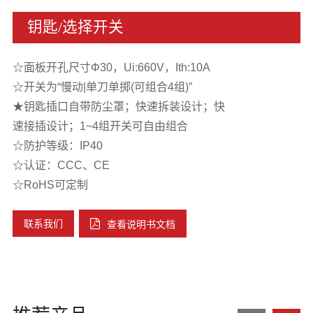
钥匙/选择开关
☆面板开孔尺寸Φ30，Ui:660V，Ith:10A
☆开关为“慢动|单刀单掷(可组合4组)”
★钥匙插口自带防尘罩；快速拆装设计；快
速接插设计；1~4组开关可自由组合
☆防护等级：IP40
☆认证：CCC、CE
☆RoHS可定制
联系我们
查看说明书文档