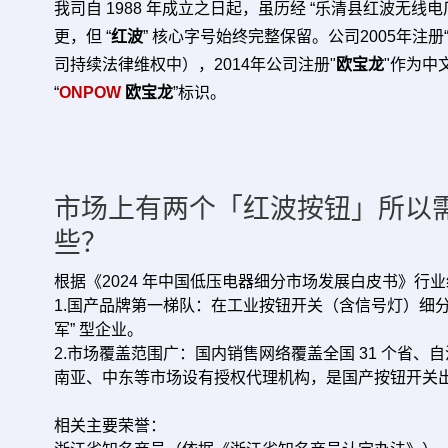
我司自 1988 年成立之日起，虽历经 “乐清县红波无线
更，但 “
红波
” 核心字号始终完整保留。公司2005年注册
司持续法律维权中），
2014年公司注册"
欧宝龙
"作为中
“
ONPOW
欧宝龙
”标识。
市场上有两个「红波按钮」所以
些？
根据《2024 年中国低压电器细分市场发展白皮书》行
1.国产品牌第一梯队：在工业按钮开关（含信号灯）细
军” 型企业。
2.市场覆盖范围广：国内销售网络覆盖全国 31 个省
南亚、中东等市场设有授权代理机构，是国产按钮开关
相关主要荣誉：