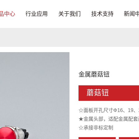
品中心
行业应用
关于我们
技术支持
新闻
金属蘑菇钮
蘑菇钮
☆面板开孔尺寸Φ16、19、
★金属头部，适配金属配套
☆承接非标定制