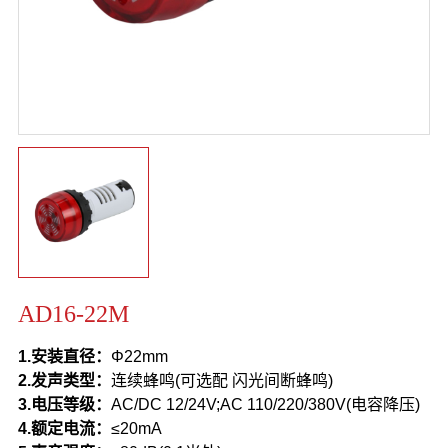
AD16-22M
1.安装直径：
Φ22mm
2.发声类型：
连续蜂鸣(可选配
闪光间断蜂鸣
)
3.
电压等级：
AC/DC 12/24V;AC 110/220/380V(电容降压)
4.额定电流：
≤20mA