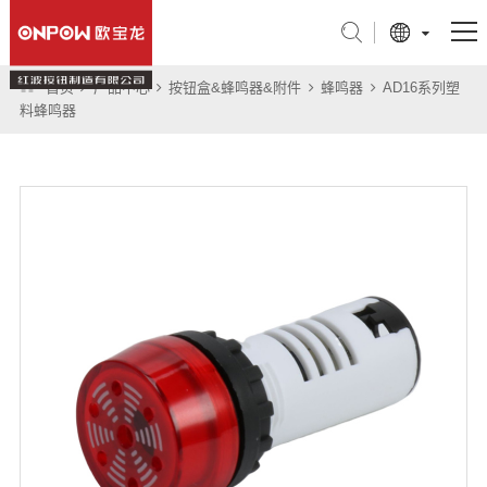
首页
产品中心
按钮盒&蜂鸣器&附件
蜂鸣器
AD16系列塑
产品中心
料蜂鸣器
行业应用
关于我们
技术支持
新闻中心
联系我们
旗舰店