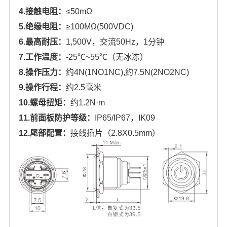
4.接触电阻：
≤50mΩ
5.绝缘电阻：
≥100MΩ(500VDC)
6.最高耐压：
1,500V，交流50Hz，1分钟
7.工作温度：
-25℃~55℃（无冰冻）
8.操作压力：
约4N(1NO1NC),约7.5N(2NO2NC)
9.操作行程：
约2.5毫米
10.
螺母扭矩：
约
1.2N·m
11.前面板防护等级：
IP65/IP67
，IK09
12.尾部配置：
接线插片（2.8X0.5mm）