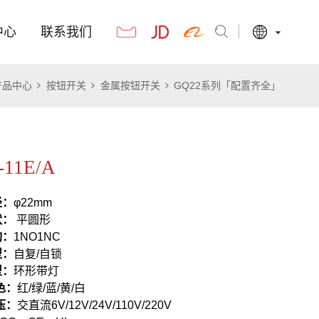
中心
联系我们
产品中心
按钮开关
金属按钮开关
GQ22系列「配置齐全」
-11E/A
径：
φ22mm
状：
平圆形
构：
1NO1NC
型：
自复/自锁
型：
环形带灯
颜色：
红/绿/蓝/黄/白
电压：
交直流6V/12V/24V/110V/220V