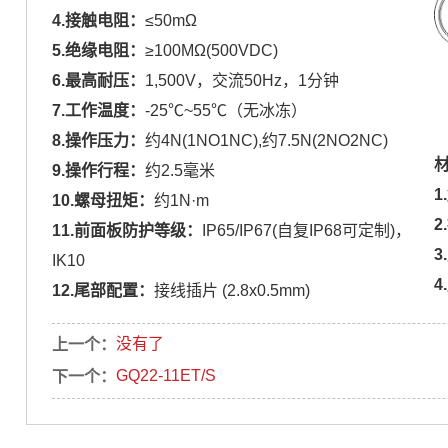
4.接触电阻：
≤50mΩ
5.绝缘电阻：
≥100MΩ(500VDC)
6.最高耐压：
1,500V，交流50Hz，1分钟
7.工作温度：
-25℃~55℃（无冰冻）
8.操作压力：
约4N(1NO1NC),约7.5N(2NO2NC)
9.操作行程：
约2.5毫米
1
10.
螺母扭矩：
约
1N·m
2
11.前面板防护等级：
IP65/IP67(自复IP68可定制)
，
3
IK10
4
12.尾部配置：
接线插片 (2.8x0.5mm)
没有了
上一个：
GQ22-11ET/S
下一个：