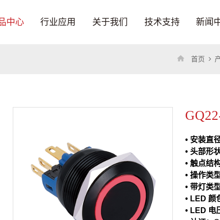
品中心
行业应用
关于我们
技术支持
新闻
首页
GQ22
• 安装直
• 头部形
• 触点结
• 操作类
• 带灯类
• LED 
• LED 