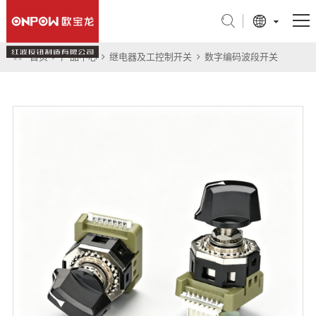
首页
产品中心
继电器及工控制开关
数字编码波段开关
产品中心
行业应用
关于我们
技术支持
新闻中心
联系我们
旗舰店