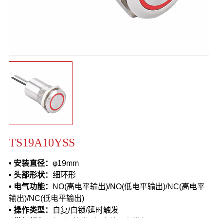
TS19A10YSS
• 安装直径：
φ19mm
• 头部形状：
细环形
• 电气功能：
NO(高电平输出)/NO(低电平输出)/NC(高电平
输出)/NC(低电平输出)
• 操作类型：
自复/自锁/延时触发