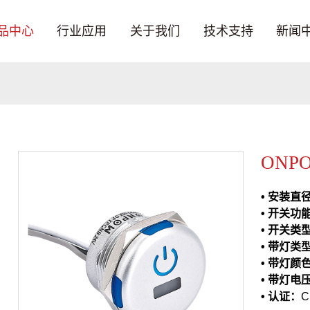
品中心
行业应用
关于我们
技术支持
新闻
ONPO
• 安装直
•
开关功
• 开关类
• 带灯类
• 带灯颜
• 带灯电
• 认证：
C