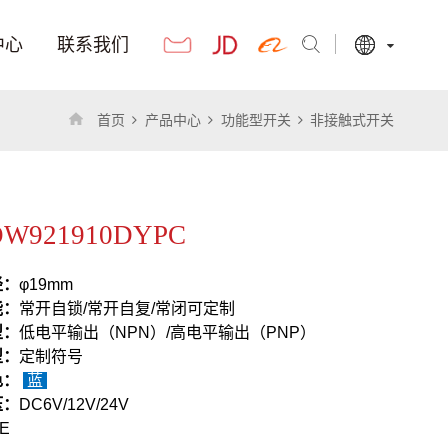
中心
联系我们
首页
产品中心
功能型开关
非接触式开关
W921910DYPC
径：
φ19mm
能：
常开自锁/常开自复/常闭可定制
型：
低电平输出（NPN）/高电平输出（PNP）
型：
定制符号
色：
蓝
压：
DC6V/12V/24V
E