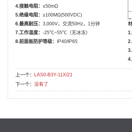
4.接触电阻：
≤50mΩ
5.绝缘电阻：
≥100MΩ(500VDC)
6.最高耐压：
3,000V，交流50Hz，1分钟
7.工作温度：
-25℃~55℃（无冰冻）
1
8.前面板防护等级：
IP40/IP65
2.
3
4
LAS0-B3Y-11X/21
上一个：
没有了
下一个：