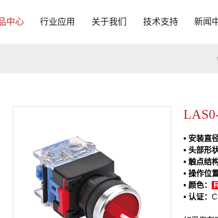
品中心
行业应用
关于我们
技术支持
新闻
LAS0
• 安装直
• 头部形
• 触点结
• 操作位
• 颜色
：
• 认证：
C