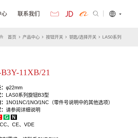
中心
联系我们
首页
产品中心
按钮开关
钥匙/选择开关
LAS0系列
-B3Y-11XB/21
径：
φ22mm
状：
LAS0系列旋钮B3型
构：
1NO1NC/1NO/1NC（零件号说明中的其他选项）
置：
请参阅详细说明
R
G
N
CC、CE、VDE